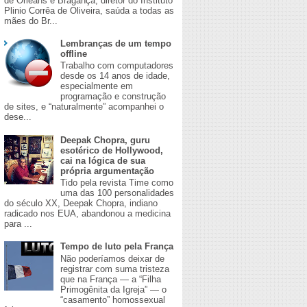
de Orleans e Bragança, diretor do Instituto
Plinio Corrêa de Oliveira, saúda a todas as
mães do Br...
Lembranças de um tempo
offline
Trabalho com computadores
desde os 14 anos de idade,
especialmente em
programação e construção
de sites, e “naturalmente” acompanhei o
dese...
Deepak Chopra, guru
esotérico de Hollywood,
cai na lógica de sua
própria argumentação
Tido pela revista Time como
uma das 100 personalidades
do século XX, Deepak Chopra, indiano
radicado nos EUA, abandonou a medicina
para ...
Tempo de luto pela França
Não poderíamos deixar de
registrar com suma tristeza
que na França — a “Filha
Primogênita da Igreja” — o
“casamento” homossexual