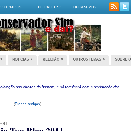
SSO PATRONO
EDITORA PETRUS
QUEM SOMOS
»
»
»
»
NOTÍCIAS
RELIGIÃO
OUTROS TEMAS
SOBRE O
laração dos direitos do homem, e só terminará com a declaração dos
(
Frases antigas
)
 2011
io Top Blog 2011