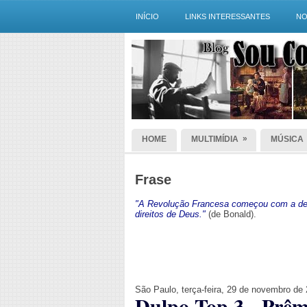
INÍCIO
LINKS INTERESSANTES
NO
»
HOME
MULTIMÍDIA
MÚSICA
Frase
"A Revolução Francesa começou com a dec
direitos de Deus."
(de Bonald).
São Paulo, terça-feira, 29 de novembro de
Dulpo Top 3 - Prêm