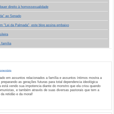
lquer direito à homossexualidade
ada" ao Senado
em "Lei da Palmada", este blog assina embaixo
ileira
 família
omentário
tado em assuntos relacionados a família e assuntos íntimos mostra a
 preparando as gerações futuras para total dependencia ideológica
la está vendo sua impotencia diante do monstro que ela criou quando
munistas, e também através de suas diversas pastorais que tem a
da retidão e da moral!