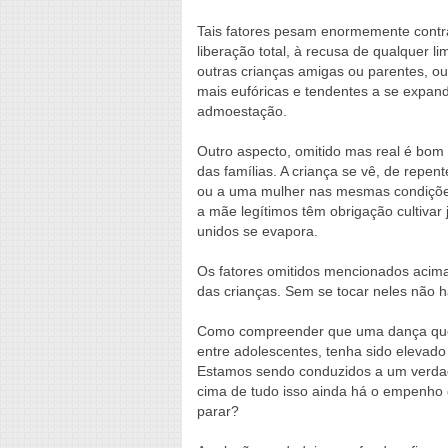
Tais fatores pesam enormemente contra
liberação total, à recusa de qualquer l
outras crianças amigas ou parentes, o
mais eufóricas e tendentes a se expand
admoestação.
Outro aspecto, omitido mas real é bom 
das famílias. A criança se vê, de repe
ou a uma mulher nas mesmas condições.
a mãe legítimos têm obrigação cultivar j
unidos se evapora.
Os fatores omitidos mencionados acima
das crianças. Sem se tocar neles não h
Como compreender que uma dança que s
entre adolescentes, tenha sido elevado 
Estamos sendo conduzidos a um verdadei
cima de tudo isso ainda há o empenho 
parar?