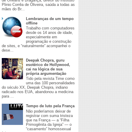
de Orleans e Bragança, diretor do Instituto
Plinio Corrêa de Oliveira, saúda a todas as
mães do Br...
Lembranças de um tempo
offline
Trabalho com computadores
desde os 14 anos de idade,
especialmente em
programação e construção
de sites, e “naturalmente” acompanhei o
dese...
Deepak Chopra, guru
esotérico de Hollywood,
cai na lógica de sua
própria argumentação
Tido pela revista Time como
uma das 100 personalidades
do século XX, Deepak Chopra, indiano
radicado nos EUA, abandonou a medicina
para ...
Tempo de luto pela França
Não poderíamos deixar de
registrar com suma tristeza
que na França — a “Filha
Primogênita da Igreja” — o
“casamento” homossexual