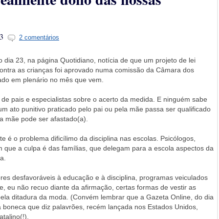
3
2 comentários
 dia 23, na página Quotidiano, notícia de que um projeto de lei
a contra as crianças foi aprovado numa comissão da Câmara dos
tado em plenário no mês que vem.
 de pais e especialistas sobre o acerto da medida. E ninguém sabe
l um ato punitivo praticado pelo pai ou pela mãe passa ser qualificado
 a mãe pode ser afastado(a).
 é o problema dificílimo da disciplina nas escolas. Psicólogos,
am que a culpa é das famílias, que delegam para a escola aspectos da
a.
res desfavoráveis à educação e à disciplina, programas veiculados
e, eu não recuo diante da afirmação, certas formas de vestir as
 pela ditadura da moda. (Convém lembrar que a Gazeta Online, do dia
a boneca que diz palavrões, recém lançada nos Estados Unidos,
talino(!).