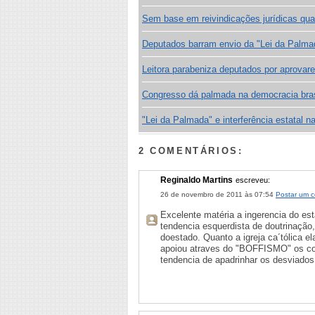
Sem base em reivindicações jurídicas qua
Deputados barram envio da "Lei da Palm
Leitora parabeniza deputados por aprovar
Congresso dá palmada na democracia bras
"Lei da Palmada" e interferência estatal na
2 COMENTÁRIOS:
Reginaldo Martins
escreveu:
26 de novembro de 2011 às 07:54
Postar um c
Excelente matéria a ingerencia do es
tendencia esquerdista de doutrinação,
doestado. Quanto a igreja ca´tólica e
apoiou atraves do "BOFFISMO" os co
tendencia de apadrinhar os desviados 