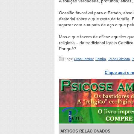
A solução verdadeira, profunda, eficaz,
Ocasião favorável para o Estado, abso
ditatorial sobre o que resta de família
agarrar com sua pata de aço o que pela 
Mas o que fazem de eficaz aqueles que
religiosa – da tradicional Igreja Catól
Por quê?
Tags:
Crise Familiar
,
Família
,
Lei da Palmada
,
P
Clique aqui e r
ARTIGOS RELACIONADOS