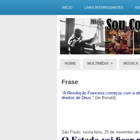
INÍCIO
LINKS INTERESSANTES
NO
»
HOME
MULTIMÍDIA
MÚSICA
Frase
"A Revolução Francesa começou com a dec
direitos de Deus."
(de Bonald).
São Paulo, sexta-feira, 25 de novembro de
O Estado vai ficar 