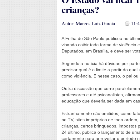
crianças?
Autor: Marcos Luiz Garcia |
11:4
A Folha de São Paulo publicou no último
visando coibir toda forma de violênci
Deputados, em Brasília, e deve ser vo
Segundo a notícia há dúvidas por parte
precisar qual é o limite a partir do qua
como violência. E nesse caso, o pai ou
Outra discussão que corre paralelamente
professores e até psicanalistas, afirm
educação que deveria ser dada em cas
Estranhamente são omitidos, como fato
na TV, sites impróprios de toda ordem, 
crianças, certos brinquedos, impostos
24 último, publica o lançamento de um
certamente para aproveitar o período na