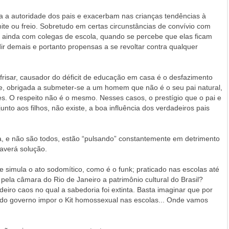
 a autoridade dos pais e exacerbam nas crianças tendências à
imite ou freio. Sobretudo em certas circunstâncias de convívio com
u ainda com colegas de escola, quando se percebe que elas ficam
ir demais e portanto propensas a se revoltar contra qualquer
frisar, causador do déficit de educação em casa é o desfazimento
nte, obrigada a submeter-se a um homem que não é o seu pai natural,
 O respeito não é o mesmo. Nesses casos, o prestígio que o pai e
unto aos filhos, não existe, a boa influência dos verdadeiros pais
, e não são todos, estão “pulsando” constantemente em detrimento
averá solução.
imula o ato sodomítico, como é o funk; praticado nas escolas até
pela câmara do Rio de Janeiro a patrimônio cultural do Brasil?
ro caos no qual a sabedoria foi extinta. Basta imaginar que por
do governo impor o Kit homossexual nas escolas... Onde vamos