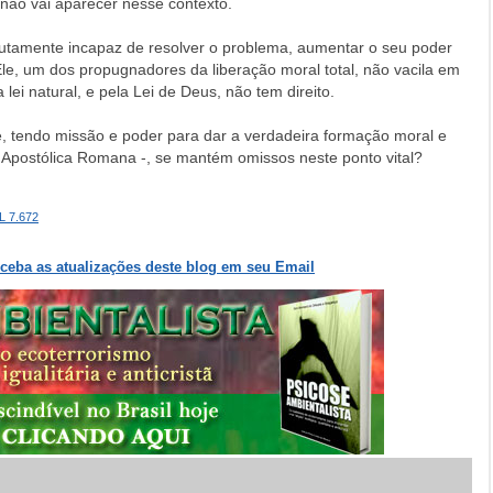
 não vai aparecer nesse contexto.
lutamente incapaz de resolver o problema, aumentar o seu poder
. Ele, um dos propugnadores da liberação moral total, não vacila em
lei natural, e pela Lei de Deus, não tem direito.
, tendo missão e poder para dar a verdadeira formação moral e
ica Apostólica Romana -, se mantém omissos neste ponto vital?
L 7.672
eceba as atualizações deste blog em seu Email