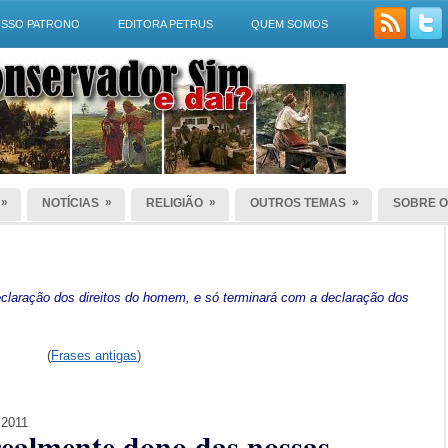
SSO PATRONO
EDITORA PETRUS
QUEM SOMOS
»
»
»
»
NOTÍCIAS
RELIGIÃO
OUTROS TEMAS
SOBRE O
laração dos direitos do homem, e só terminará com a declaração dos
(
Frases antigas
)
 2011
realmente dono das nossas