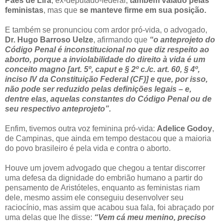
Paes de Lira
, ex-deputado-federal,
também vaiado pelas
feministas
, mas que
se manteve firme em sua posição.
E também se pronunciou com ardor pró-vida, o advogado,
Dr. Hugo Barroso Uelze
, afirmando que
“o anteprojeto do
Código Penal é inconstitucional no que diz respeito ao
aborto, porque a inviolabilidade do direito à vida é um
conceito magno [art. 5º, caput e § 2º c./c. art. 60, § 4º,
inciso IV da Constituição Federal (CF)] e que, por isso,
não pode ser reduzido pelas definições legais – e,
dentre elas, aquelas constantes do Código Penal ou de
seu respectivo anteprojeto”.
Enfim, tivemos outra voz feminina pró-vida:
Adelice Godoy
,
de Campinas, que ainda em tempo destacou que a maioria
do povo brasileiro é pela vida e contra o aborto.
Houve um jovem advogado que chegou a tentar discorrer
uma defesa da dignidade do embrião humano a partir do
pensamento de Aristóteles, enquanto as feministas riam
dele, mesmo assim ele conseguiu desenvolver seu
raciocínio, mas assim que acabou sua fala, foi abraçado por
uma delas que lhe disse:
“Vem cá meu menino, preciso