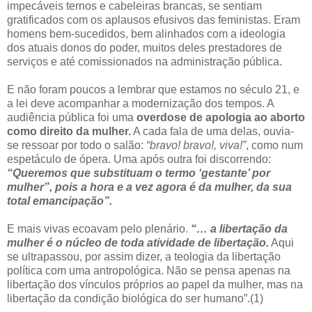
impecáveis ternos e cabeleiras brancas, se sentiam
gratificados com os aplausos efusivos das feministas. Eram
homens bem-sucedidos, bem alinhados com a ideologia
dos atuais donos do poder, muitos deles prestadores de
serviços e até comissionados na administração pública.
E não foram poucos a lembrar que estamos no século 21, e
a lei deve acompanhar a modernização dos tempos. A
audiência pública foi uma
overdose de apologia ao aborto
como direito da mulher.
A cada fala de uma delas, ouvia-
se ressoar por todo o salão:
“bravo! bravo!, viva!”
, como num
espetáculo de ópera. Uma após outra foi discorrendo:
“Queremos que substituam o termo ‘gestante’ por
mulher”,
pois a hora e a vez agora é da mulher, da sua
total emancipação”.
E mais vivas ecoavam pelo plenário.
“… a libertação da
mulher é o núcleo de toda atividade de libertação.
Aqui
se ultrapassou, por assim dizer, a teologia da libertação
política com uma antropológica. Não se pensa apenas na
libertação dos vínculos próprios ao papel da mulher, mas na
libertação da condição biológica do ser humano”.(1)