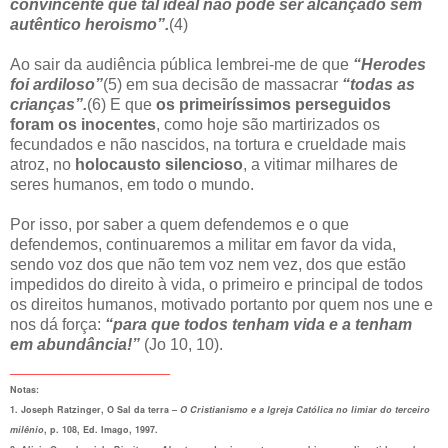
convincente que tal ideal não pode ser alcançado sem
autêntico heroismo”.
(4)
Ao sair da audiência pública lembrei-me de que
“Herodes
foi ardiloso”
(5) em sua decisão de massacrar
“todas as
crianças”.
(6) E que
os primeiríssimos perseguidos
foram os inocentes
, como hoje são martirizados os
fecundados e não nascidos, na tortura e crueldade mais
atroz, no
holocausto silencioso
, a vitimar milhares de
seres humanos, em todo o mundo.
Por isso, por saber a quem defendemos e o que
defendemos, continuaremos a militar em favor da vida,
sendo voz dos que não tem voz nem vez, dos que estão
impedidos do direito à vida, o primeiro e principal de todos
os direitos humanos, motivado portanto por quem nos une e
nos dá força:
“para que todos tenham vida e a tenham
em abundância!”
(Jo 10, 10).
________________
Notas:
1. Joseph Ratzinger, O Sal da terra –
O Cristianismo e a Igreja Católica no limiar do terceiro
milênio
, p. 108, Ed. Imago, 1997.