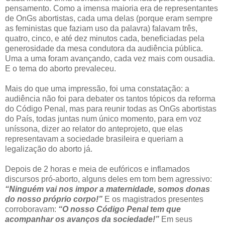
pensamento. Como a imensa maioria era de representantes
de OnGs abortistas, cada uma delas (porque eram sempre
as feministas que faziam uso da palavra) falavam três,
quatro, cinco, e até dez minutos cada, beneficiadas pela
generosidade da mesa condutora da audiência pública.
Uma a uma foram avançando, cada vez mais com ousadia.
E o tema do aborto prevaleceu.
Mais do que uma impressão, foi uma constatação: a
audiência não foi para debater os tantos tópicos da reforma
do Código Penal, mas para reunir todas as OnGs abortistas
do País, todas juntas num único momento, para em voz
uníssona, dizer ao relator do anteprojeto, que elas
representavam a sociedade brasileira e queriam a
legalização do aborto já.
Depois de 2 horas e meia de eufóricos e inflamados
discursos pró-aborto, alguns deles em tom bem agressivo:
“Ninguém vai nos impor a maternidade, somos donas
do nosso próprio corpo!”
E os magistrados presentes
corroboravam:
“O nosso Código Penal tem que
acompanhar os avanços da sociedade!”
Em seus