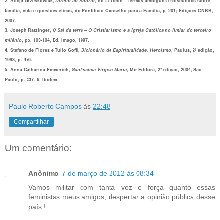
2. Alicja Grzeskowiak,
Direito ao Aborto
, no Lexicon – termos ambiguos e discutidos sobre
família, vida e questões éticas, do Pontifício Conselho para a Família, p. 201; Edições CNBB,
2007.
3. Joseph Ratzinger,
O Sal da terra – O Cristianismo e a Igreja Católica no limiar do terceiro
milênio
, pp. 103-104, Ed. Imago, 1997.
4. Stefano de Fiores e Tullo Goffi,
Dicionário de Espiritualidade, Heroismo
, Paulus, 2ª edição,
1993, p. 476.
5. Anna Catharina Emmerich,
Santíssima Virgem Maria
, Mir Editora, 2ª edição, 2004, São
Paulo, p. 337. 6. Ibidem.
Paulo Roberto Campos
às
22:48
Compartilhar
Um comentário:
Anônimo
7 de março de 2012 às 08:34
Vamos militar com tanta voz e força quanto essas
feministas meus amigos, despertar a opinião pública desse
país !