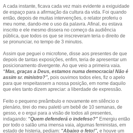
A cada instante, ficava cada vez mais evidente a exiguidade
de espaço para a afirmação da cultura da vida. Foi quando
então, depois de muitas intervenções, o relator proferiu o
meu nome, dando-me o uso da palavra. Afinal, eu estava
inscrito e ele mesmo dissera no começo da audiência
pública, que todos os que se inscreveram teria o direito de
se pronunciar, no tempo de 3 minutos.
Assim que peguei o microfone, disse aos presentes de que
depois de tantas exposições, enfim, teria de apresentar um
posicionamento divergente. Ao que veio a primeira vaia.
“Mas, graças a Deus, estamos numa democracia! Não é
assim sr. ministro?”,
pois ouvimos todos eles, fiz o apelo
para que respeitassem a nossa posição, em nome daquilo
que eles tanto dizem apreciar: a liberdade de expressão.
Feito o pequeno preâmbulo e novamente em silêncio o
plenário, tirei do meu paletó um bebê de 10 semanas, de
gesso, e o ergui para a visão de todos ali presentes,
indagando:
“Quem defenderá o indefeso?"
Emergiu então
por todo o salão uma imensa vaia, algumas feministas, em
estado de histeria, pediam:
“Abaixo o feto!”,
e houve um