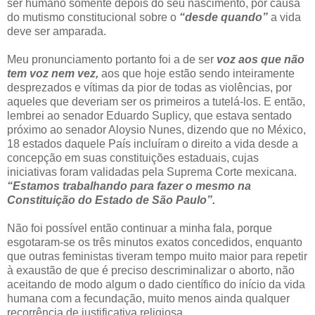
ser humano somente depois do seu nascimento, por causa
do mutismo constitucional sobre o
“desde quando”
a vida
deve ser amparada.
Meu pronunciamento portanto foi a de ser
voz aos que não
tem voz nem vez,
aos que hoje estão sendo inteiramente
desprezados e vítimas da pior de todas as violências, por
aqueles que deveriam ser os primeiros a tutelá-los. E então,
lembrei ao senador Eduardo Suplicy, que estava sentado
próximo ao senador Aloysio Nunes, dizendo que no México,
18 estados daquele País incluíram o direito a vida desde a
concepção em suas constituições estaduais, cujas
iniciativas foram validadas pela Suprema Corte mexicana.
“Estamos trabalhando para fazer o mesmo na
Constituição do Estado de São Paulo”.
Não foi possível então continuar a minha fala, porque
esgotaram-se os três minutos exatos concedidos, enquanto
que outras feministas tiveram tempo muito maior para repetir
à exaustão de que é preciso descriminalizar o aborto, não
aceitando de modo algum o dado científico do início da vida
humana com a fecundação, muito menos ainda qualquer
recorrência de justificativa religiosa.