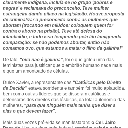
claramente indígena, incluía-se no grupo ‘pobres e
negras’ e reclamava do preconceito. Teve mulher
estrangeira dando pitaco na legislação. Houve proposta
de criminalizar o preconceito contra as mulheres que
abortam (trocando em miúdos: coloquem quem for
contra o aborto na prisão). Teve até defesa do
infanticídio, e tudo isso temperado pela tão famigerada
comparação: se não podemos abortar, então não
comamos ovo, que estamos a matar o filho da galinha!”
De fato,
“ovo não é galinha”,
foi o que gritou uma das
feministas para justificar que o embrião humano nada mais
é que um amontoado de células.
Dulce Xavier, a representante das
“Católicas pelo Direito
de Decidir”
estava sorridente e também foi muito aplaudida,
bem como outras líderes que se disseram católicas e
defensoras dos direitos das lésbicas, da total autonomia das
mulheres,
“para que ninguém mais tenha que dizer a
elas o que devem fazer”.
Mais duas vozes pró-vida se manifestaram:
o Cel. Jairo