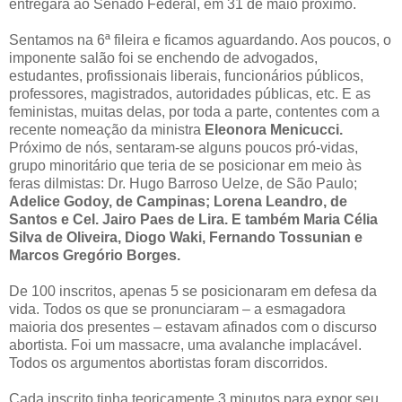
entregará ao Senado Federal, em 31 de maio próximo.
Sentamos na 6ª fileira e ficamos aguardando. Aos poucos, o
imponente salão foi se enchendo de advogados,
estudantes, profissionais liberais, funcionários públicos,
professores, magistrados, autoridades públicas, etc. E as
feministas, muitas delas, por toda a parte, contentes com a
recente nomeação da ministra
Eleonora Menicucci.
Próximo de nós, sentaram-se alguns poucos pró-vidas,
grupo minoritário que teria de se posicionar em meio às
feras dilmistas: Dr. Hugo Barroso Uelze, de São Paulo;
Adelice Godoy, de Campinas; Lorena Leandro, de
Santos e Cel. Jairo Paes de Lira. E também Maria Célia
Silva de Oliveira, Diogo Waki, Fernando Tossunian e
Marcos Gregório Borges.
De 100 inscritos, apenas 5 se posicionaram em defesa da
vida. Todos os que se pronunciaram – a esmagadora
maioria dos presentes – estavam afinados com o discurso
abortista. Foi um massacre, uma avalanche implacável.
Todos os argumentos abortistas foram discorridos.
Cada inscrito tinha teoricamente 3 minutos para expor seu