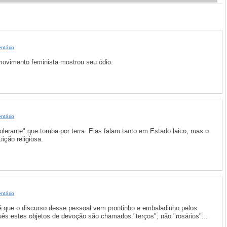
ntário
movimento feminista mostrou seu ódio.
ntário
lerante" que tomba por terra. Elas falam tanto em Estado laico, mas o
ção religiosa.
ntário
- é que o discurso desse pessoal vem prontinho e embaladinho pelos
ês estes objetos de devoção são chamados "terços", não "rosários"...