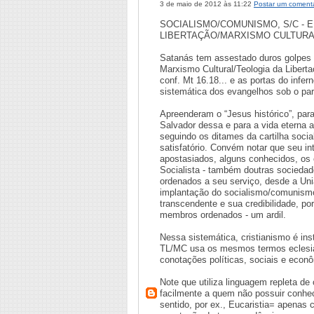
3 de maio de 2012 às 11:22
Postar um comentá
SOCIALISMO/COMUNISMO, S/C - 
LIBERTAÇÃO/MARXISMO CULTURAL
Satanás tem assestado duros golpes n
Marxismo Cultural/Teologia da Libert
conf. Mt 16.18... e as portas do infe
sistemática dos evangelhos sob o par
Apreenderam o “Jesus histórico”, para
Salvador dessa e para a vida eterna a
seguindo os ditames da cartilha soci
satisfatório. Convém notar que seu in
apostasiados, alguns conhecidos, os ex 
Socialista - também doutras sociedad
ordenados a seu serviço, desde a Uni
implantação do socialismo/comunismo,
transcendente e sua credibilidade, p
membros ordenados - um ardil.
Nessa sistemática, cristianismo é in
TL/MC usa os mesmos termos eclesiai
conotações políticas, sociais e econ
Note que utiliza linguagem repleta de
facilmente a quem não possuir conhe
sentido, por ex., Eucaristia= apenas c