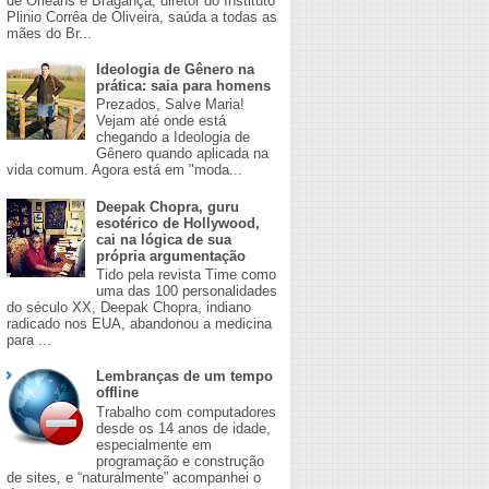
de Orleans e Bragança, diretor do Instituto
Plinio Corrêa de Oliveira, saúda a todas as
mães do Br...
Ideologia de Gênero na
prática: saia para homens
​Prezados, Salve Maria!
Vejam até onde está
chegando a Ideologia de
Gênero quando aplicada na
vida comum. Agora está em "moda...
Deepak Chopra, guru
esotérico de Hollywood,
cai na lógica de sua
própria argumentação
Tido pela revista Time como
uma das 100 personalidades
do século XX, Deepak Chopra, indiano
radicado nos EUA, abandonou a medicina
para ...
Lembranças de um tempo
offline
Trabalho com computadores
desde os 14 anos de idade,
especialmente em
programação e construção
de sites, e “naturalmente” acompanhei o