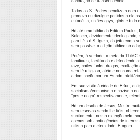
conotação de transcendência.
Todos os S. Padres penalizam com ex
promova ou divulgue partidos a ela a
eutanásia, uniões gays, glbts e tudo 
Há até uma bíblia da Editora Paulus
Balancin, devidamente ideologizada, a
para fiéis à S. Igreja; do jeito como
será possível a edição bíblica só ada
Porém, à verdade, a meta da TL/MC é s
familiares, facilitando e defendendo
rave, bailes funks, drogas, exaltação
sem fé religiosa, atéia e nenhuma refe
a dominação por um Estado totalitário
Em sua visita à cidade de Erfurt, ant
socialismo/comunismo e nazismo como
"peste negra" respectivamente, rele
Há um desafio de Jesus, Mestre muito
sem reservas sendo-lhe fiéis, obtere
subitamente, nossa extinção pela mort
apenas sob contingências de interesse
niilista para a eternidade. E agora...