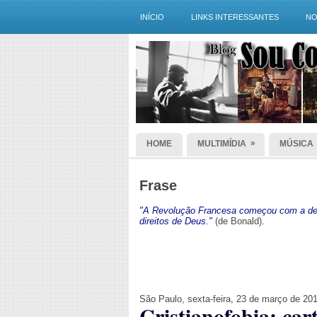
INÍCIO
LINKS INTERESSANTES
NO
»
HOME
MULTIMÍDIA
MÚSICA
Frase
"A Revolução Francesa começou com a dec
direitos de Deus."
(de Bonald).
São Paulo, sexta-feira, 23 de março de 20
Cristianofobia: car