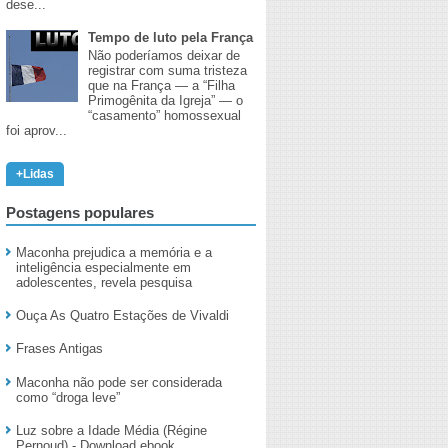
dese...
Tempo de luto pela França
Não poderíamos deixar de
registrar com suma tristeza
que na França — a “Filha
Primogênita da Igreja” — o
“casamento” homossexual
foi aprov...
+Lidas
Postagens populares
Maconha prejudica a memória e a
inteligência especialmente em
adolescentes, revela pesquisa
Ouça As Quatro Estações de Vivaldi
Frases Antigas
Maconha não pode ser considerada
como “droga leve”
Luz sobre a Idade Média (Régine
Pernoud) - Download ebook