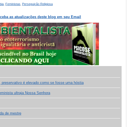
bia
,
Feministas
,
Perseguição Religiosa
eceba as atualizações deste blog em seu Email
preservativo é elevado como se fosse uma hóstia
feminista ultraja Nossa Senhora
ada de mestre