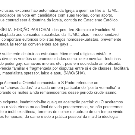
clusão, excomunhão automática da Igreja a quem se filie à TL/MC,
ssociados ou vote em candidatos com suas teorias, como aborto,
que contradisser à doutrina da Igreja, contida no Catecismo Católico.
, BÍBLIA. EDIÇÃO PASTORAL dos pes. Ivo Storniolo e Euclides M.
daptada aos conceitos socialistas da TL/MC, aliás - irrecomendável -
 se comportam eufóricos biblistas leigos homossexualistas, brevemente
ptada às teorias convenientes aos gays...
utilmente destruir as estruturas ético-moral-religiosa cristãs e
 as diversas versões de promiscuidades como: sexo-novelas, festinhas
 do poder gay, carnavais imorais etc., pois em sociedade amoralizada,
rência familiar e fragmentada por disputas entre si e de classes, facilitará
, materialista opressor, laico e ateu, (NWO/SHA).
iga Alemanha Oriental comunista, o S Padre referiu-se ao
 "chuvas ácidas" e a cada um em particular de "peste vermelha" e
mbrando os males ainda remanescentes desse período crudelíssimo.
 exigente, inadmitindo-lhe qualquer aceitação parcial: ou O aceitamos
mos a vida eterna ou ao final da vida perceberemos, se não perecermos
e e inútil existência; teremos de colher o subfruto de um tempo vivido
s temporais, da carne e sob a prática pessoal da maldita ideologia