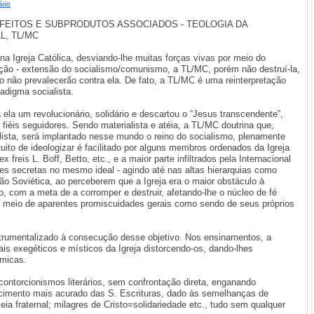
rio
EFEITOS E SUBPRODUTOS ASSOCIADOS - TEOLOGIA DA
, TL/MC
a Igreja Católica, desviando-lhe muitas forças vivas por meio do
ação - extensão do socialismo/comunismo, a TL/MC, porém não destruí-la,
rno não prevalecerão contra ela. De fato, a TL/MC é uma reinterpretação
adigma socialista.
 ela um revolucionário, solidário e descartou o “Jesus transcendente”,
 fiéis seguidores. Sendo materialista e atéia, a TL/MC doutrina que,
alista, será implantado nesse mundo o reino do socialismo, plenamente
tuito de ideologizar é facilitado por alguns membros ordenados da Igreja
freis L. Boff, Betto, etc., e a maior parte infiltrados pela Internacional
es secretas no mesmo ideal - agindo até nas altas hierarquias como
ão Soviética, ao perceberem que a Igreja era o maior obstáculo à
 com a meta de a corromper e destruir, afetando-lhe o núcleo de fé
or meio de aparentes promiscuidades gerais como sendo de seus próprios
strumentalizado à consecução desse objetivo. Nos ensinamentos, a
s exegéticos e místicos da Igreja distorcendo-os, dando-lhes
ômicas.
 contorcionismos literários, sem confrontação direta, enganando
cimento mais acurado das S. Escrituras, dado às semelhanças de
eia fraternal; milagres de Cristo=solidariedade etc., tudo sem qualquer