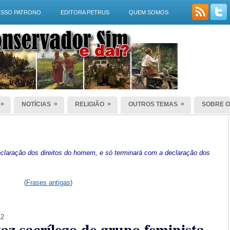
SSO PATRONO
EDITORA PETRUS
QUEM SOMOS
»
»
»
»
NOTÍCIAS
RELIGIÃO
OUTROS TEMAS
SOBRE O
laração dos direitos do homem, e só terminará com a declaração dos
(
Frases antigas
)
12
taz sacrílego de grupo feminista