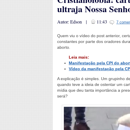
ultraja Nossa Senh
Autor: Edson |
11:43
7 comen
Quem viu o vídeo do post anterior, ce
constantes por parte dos oradores dur
aborto.
Leia mais:
Manifestação pela CPI do abor
Vídeo da manifestação pela CP
A explicação é simples. Um grupinho de
quando teve a ideia de ostentar um cart
mídia que deu tanta importância a pre
será?