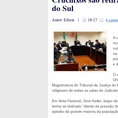
do Sul
Autor: Edson |
18:17
4 comen
A 
no
out
na
pr
e d
O 
ON
Magistratura do Tribunal de Justiça do 
religiosos de todas as salas do Judiciár
Em Nota Pastoral, Dom Keller, bispo de
tenha se dobrado “diante da pressão d
opinião da grande maioria da populaçã