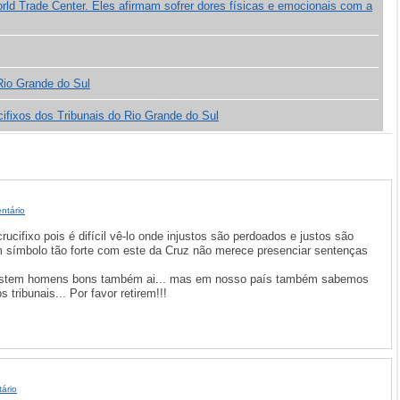
rld Trade Center. Eles afirmam sofrer dores físicas e emocionais com a
 Rio Grande do Sul
cifixos dos Tribunais do Rio Grande do Sul
ntário
ucifixo pois é difícil vê-lo onde injustos são perdoados e justos são
 símbolo tão forte com este da Cruz não merece presenciar sentenças
xistem homens bons também ai... mas em nosso país também sabemos
tribunais... Por favor retirem!!!
ário