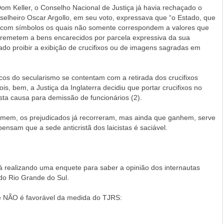
 Keller, o Conselho Nacional de Justiça já havia rechaçado o
elheiro Oscar Argollo, em seu voto, expressava que “o Estado, que
r com símbolos os quais não somente correspondem a valores que
o remetem a bens encarecidos por parcela expressiva da sua
do proibir a exibição de crucifixos ou de imagens sagradas em
cos do secularismo se contentam com a retirada dos crucifixos
is, bem, a Justiça da Inglaterra decidiu que portar crucifixos no
ta causa para demissão de funcionários (2).
omem, os prejudicados já recorreram, mas ainda que ganhem, serve
ensam que a sede anticristã dos laicistas é saciável.
tá realizando uma enquete para saber a opinião dos internautas
 do Rio Grande do Sul.
cê NÃO é favorável da medida do TJRS: