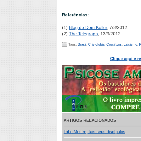
_______________
Referências:
(1)
Blog de Dom Keller
, 7/3/2012.
(2)
The Telegraph
, 13/3/2012.
Tags:
Brasil
,
Cristofobia
,
Crucifixos
,
Laicismo
,
P
Clique aqui e r
ARTIGOS RELACIONADOS
Tal o Mestre, tais seus discípulos