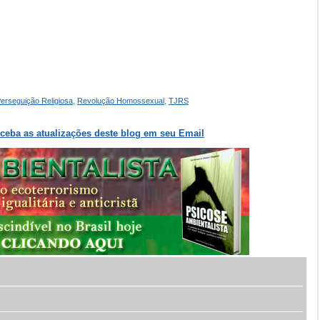
erseguição Religiosa
,
Revolução Homossexual
,
TJRS
eceba as atualizações deste blog em seu Email