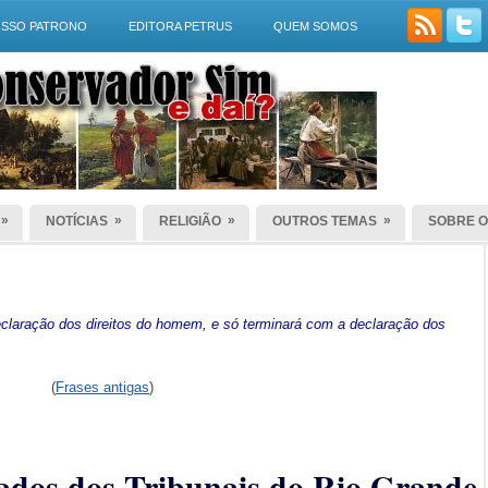
SSO PATRONO
EDITORA PETRUS
QUEM SOMOS
»
»
»
»
NOTÍCIAS
RELIGIÃO
OUTROS TEMAS
SOBRE O
laração dos direitos do homem, e só terminará com a declaração dos
(
Frases antigas
)
irados dos Tribunais do Rio Grande