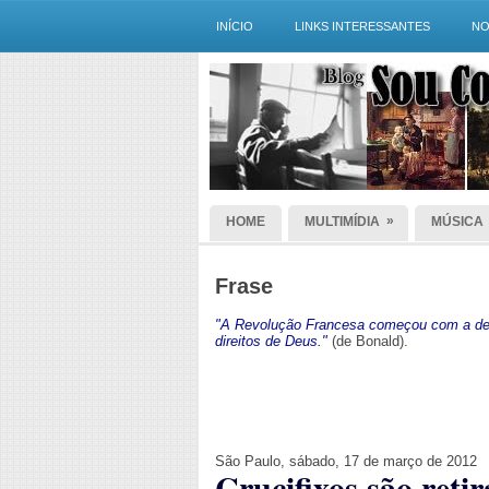
INÍCIO
LINKS INTERESSANTES
NO
»
HOME
MULTIMÍDIA
MÚSICA
Frase
"A Revolução Francesa começou com a dec
direitos de Deus."
(de Bonald).
São Paulo, sábado, 17 de março de 2012
Crucifixos são ret