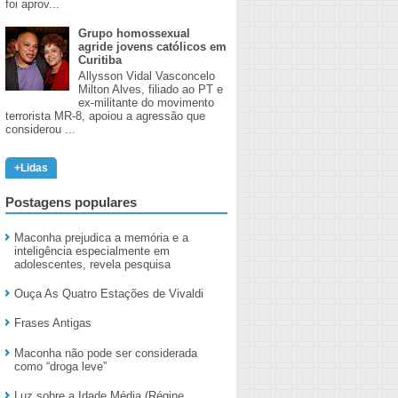
foi aprov...
Grupo homossexual
agride jovens católicos em
Curitiba
Allysson Vidal Vasconcelo
Milton Alves, filiado ao PT e
ex-militante do movimento
terrorista MR-8, apoiou a agressão que
considerou ...
+Lidas
Postagens populares
Maconha prejudica a memória e a
inteligência especialmente em
adolescentes, revela pesquisa
Ouça As Quatro Estações de Vivaldi
Frases Antigas
Maconha não pode ser considerada
como “droga leve”
Luz sobre a Idade Média (Régine