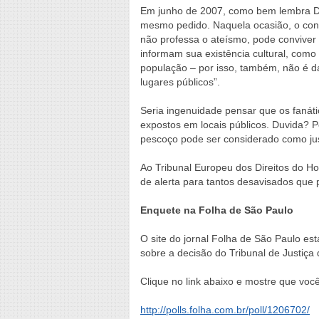
Em junho de 2007, como bem lembra Dom
mesmo pedido. Naquela ocasião, o cons
não professa o ateísmo, pode convive
informam sua existência cultural, com
população – por isso, também, não é da
lugares públicos”.
Seria ingenuidade pensar que os fanáti
expostos em locais públicos. Duvida? Po
pescoço pode ser considerado como jus
Ao Tribunal Europeu dos Direitos do H
de alerta para tantos desavisados que p
Enquete na Folha de São Paulo
O site do jornal Folha de São Paulo es
sobre a decisão do Tribunal de Justiça
Clique no link abaixo e mostre que vo
http://polls.folha.com.br/poll/1206702/