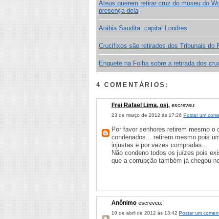
Ateus querem retirar cruz do museu do Wo
presença dela
Arábia Saudita: capital Londres
Crucifixos são retirados dos Tribunais do
Enquete na Folha sobre a retirada dos cru
4 COMENTÁRIOS:
Frei Rafael Lima, osj.
escreveu:
23 de março de 2012 às 17:26
Postar um come
Por favor senhores retirem mesmo o cr
condenados... retirem mesmo pois um
injustas e por vezes compradas...
Não condeno todos os juízes pois e
que a corrupção também já chegou nos 
Anônimo
escreveu:
10 de abril de 2012 às 13:42
Postar um coment