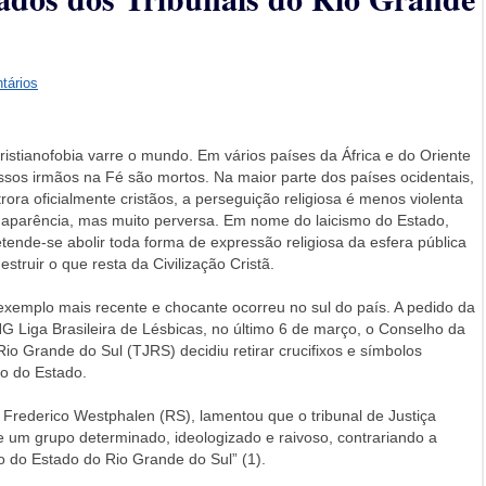
tários
cristianofobia varre o mundo. Em vários países da África e do Oriente
ssos irmãos na Fé são mortos. Na maior parte dos países ocidentais,
rora oficialmente cristãos, a perseguição religiosa é menos violenta
 aparência, mas muito perversa. Em nome do laicismo do Estado,
etende-se abolir toda forma de expressão religiosa da esfera pública
estruir o que resta da Civilização Cristã.
exemplo mais recente e chocante ocorreu no sul do país. A pedido da
G Liga Brasileira de Lésbicas, no último 6 de março, o Conselho da
Rio Grande do Sul (TJRS) decidiu retirar crucifixos e símbolos
io do Estado.
 Frederico Westphalen (RS), lamentou que o tribunal de Justiça
e um grupo determinado, ideologizado e raivoso, contrariando a
o do Estado do Rio Grande do Sul” (1).