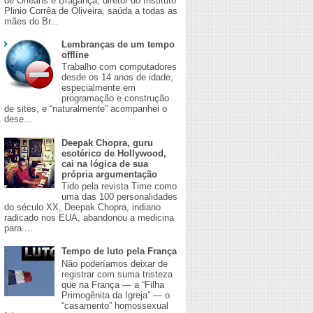
de Orleans e Bragança, diretor do Instituto
Plinio Corrêa de Oliveira, saúda a todas as
mães do Br...
Lembranças de um tempo
offline
Trabalho com computadores
desde os 14 anos de idade,
especialmente em
programação e construção
de sites, e “naturalmente” acompanhei o
dese...
Deepak Chopra, guru
esotérico de Hollywood,
cai na lógica de sua
própria argumentação
Tido pela revista Time como
uma das 100 personalidades
do século XX, Deepak Chopra, indiano
radicado nos EUA, abandonou a medicina
para ...
Tempo de luto pela França
Não poderíamos deixar de
registrar com suma tristeza
que na França — a “Filha
Primogênita da Igreja” — o
“casamento” homossexual