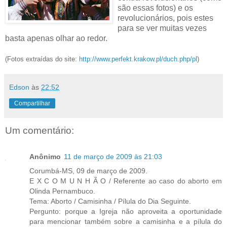
são essas fotos) e os
revolucionários, pois estes
para se ver muitas vezes
basta apenas olhar ao redor.
(Fotos extraídas do site:
http://www.perfekt.krakow.pl/duch.php/pl
)
Edson
às
22:52
Compartilhar
Um comentário:
Anônimo
11 de março de 2009 às 21:03
Corumbá-MS, 09 de março de 2009.
E X C O M U N H Ã O / Referente ao caso do aborto em
Olinda Pernambuco.
Tema: Aborto / Camisinha / Pílula do Dia Seguinte.
Pergunto: porque a Igreja não aproveita a oportunidade
para mencionar também sobre a camisinha e a pílula do