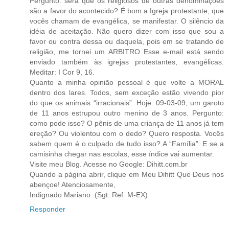
Pergunto: será que os religiosos de outras denominações
são a favor do acontecido? É bom a Igreja protestante, que
vocês chamam de evangélica, se manifestar. O silêncio da
idéia de aceitação. Não quero dizer com isso que sou a
favor ou contra dessa ou daquela, pois em se tratando de
religião, me tornei um ARBITRO Esse e-mail está sendo
enviado também às igrejas protestantes, evangélicas.
Meditar: I Cor 9, 16.
Quanto a minha opinião pessoal é que volte a MORAL
dentro dos lares. Todos, sem exceção estão vivendo pior
do que os animais “irracionais”. Hoje: 09-03-09, um garoto
de 11 anos estrupou outro menino de 3 anos. Pergunto:
como pode isso? O pênis de uma criança de 11 anos já tem
ereção? Ou violentou com o dedo? Quero resposta. Vocês
sabem quem é o culpado de tudo isso? A “Família”. E se a
camisinha chegar nas escolas, esse índice vai aumentar.
Visite meu Blog. Acesse no Google: Dihitt.com.br
Quando a página abrir, clique em Meu Dihitt Que Deus nos
abençoe! Atenciosamente,
Indignado Mariano. (Sgt. Ref. M-EX).
Responder