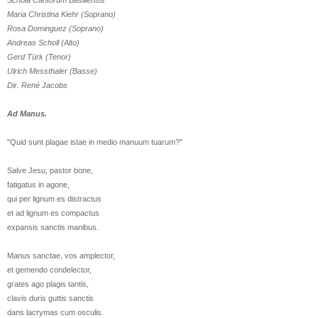
Schola Cantorum Basiliensis
Maria Christina Kiehr (Soprano)
Rosa Dominguez (Soprano)
Andreas Scholl (Alto)
Gerd Türk (Tenor)
Ulrich Messthaler (Basse)
Dir. René Jacobs
Ad Manus.
"Quid sunt plagae istae in medio manuum tuarum?"
Salve Jesu, pastor bone,
fatigatus in agone,
qui per lignum es distractus
et ad lignum es compactus
expansis sanctis manibus.
Manus sanctae, vos amplector,
et gemendo condelector,
grates ago plagis tantis,
clavis duris guttis sanctis
dans lacrymas cum osculis.