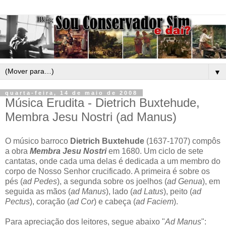
▼
quarta-feira, 14 de maio de 2008
Música Erudita - Dietrich Buxtehude,
Membra Jesu Nostri (ad Manus)
O músico barroco
Dietrich Buxtehude
(1637-1707) compôs
a obra
Membra Jesu Nostri
em 1680. Um ciclo de sete
cantatas, onde cada uma delas é dedicada a um membro do
corpo de Nosso Senhor crucificado. A primeira é sobre os
pés (
ad Pedes
), a segunda sobre os joelhos (
ad Genua
), em
seguida as mãos (
ad Manus
), lado (
ad Latus
), peito (
ad
Pectus
), coração (
ad Cor
) e cabeça (
ad Faciem
).
Para apreciação dos leitores, segue abaixo "
Ad Manus
":