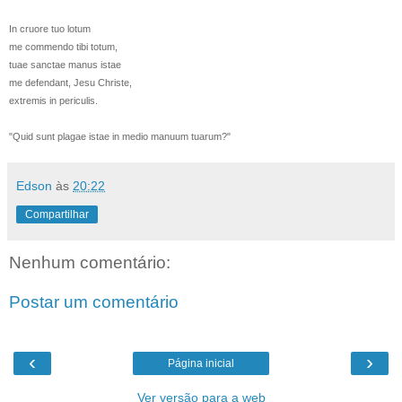
In cruore tuo lotum
me commendo tibi totum,
tuae sanctae manus istae
me defendant, Jesu Christe,
extremis in periculis.
"Quid sunt plagae istae in medio manuum tuarum?"
Edson
às
20:22
Compartilhar
Nenhum comentário:
Postar um comentário
‹
›
Página inicial
Ver versão para a web